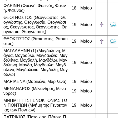
ΦΑΕΙΝΗ (Φαεινή, Φαεινός, Φαειν
18
Μαίου
η, Φαεινος)
ΘΕΟΓΝΩΣΤΟΣ (Θεόγνωστος, Θε
ογνώστης, Θεογνωσία, Θεογνώσι
19
Μαίου
ος, Θεογνωστος, Θεογνωστης, Θε
ογνωσια, Θεογνωσιος)
ΘΕΟΚΤΙΣΤΟΣ (Θεόκτιστος, Θεοκτι
19
Μαίου
στος)
ΜΑΓΔΑΛΗΝΗ (1) (Μαγδαληνή, Μ
άγδα, Μαγδούλα, Μαγδαλένα, Μαγ
δαλένια, Μαγδαλή, Μαγδάλω, Μαγ
19
Μαίου
δαληνη, Μαγδα, Μαγδουλα, Μαγδ
αλενα, Μαγδαλενια, Μαγδαλη, Μαγ
δαλω)
ΜΑΡΙΛΕΝΑ (Μαριλένα, Μαριλενα)
19
Μαίου
ΜΕΝΑΝΔΡΟΣ (Μένανδρος, Μενα
19
Μαίου
νδρος)
ΜΝΗΜΗ ΤΗΣ ΓΕΝΟΚΤΟΝΙΑΣ ΤΩ
Ν ΠΟΝΤΙΩΝ (Μνήμη της Γενοκτον
19
Μαίου
ίας των Ποντίων)
ΠΑΤΡΙΚΙΟΣ (Πατρίκιος, Πάτρικ, Π