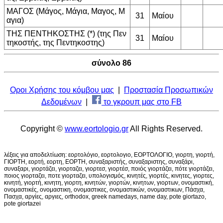
ΜΑΓΟΣ (Μάγος, Μάγια, Μαγος, Μ
31
Μαίου
αγια)
ΤΗΣ ΠΕΝΤΗΚΟΣΤΗΣ (*) (της Πεν
31
Μαίου
τηκοστής, της Πεντηκοστης)
σύνολο 86
Οροι Χρήσης του κόμβου μας
|
Προστασία Προσωπικών
Δεδομένων
|
το γκρουπ μας στο FB
Copyright ©
www.eortologio.gr
All Rights Reserved.
λέξεις για αποδελτίωση: εορτολόγιο, εορτολογιο, ΕΟΡΤΟΛΟΓΙΟ, γιορτη, γιορτή,
ΓΙΟΡΤΗ, εορτή, εορτη, ΕΟΡΤΗ, συναξαριστής, συναξαριστης, συναξάρι,
συναξαρι, γιορτάζει, γιορταζει, γιορτεσ, γιορτέσ, ποιός γιορτάζει, πότε γιορτάζει,
ποιος γιορταζει, ποτε γιορταζει, υπολογισμός, κινητές, γιορτές, κινητες, γιορτες,
κινητή, γιορτή, κινητη, γιορτη, κινητών, γιορτών, κινητων, γιορτων, ονομαστική,
ονομαστικές, ονομαστικη, ονομαστικες, ονομαστικών, ονομαστικων, Πάσχα,
Πασχα, αργίες, αργιες, orthodox, greek namedays, name day, pote giortazo,
pote giortazei