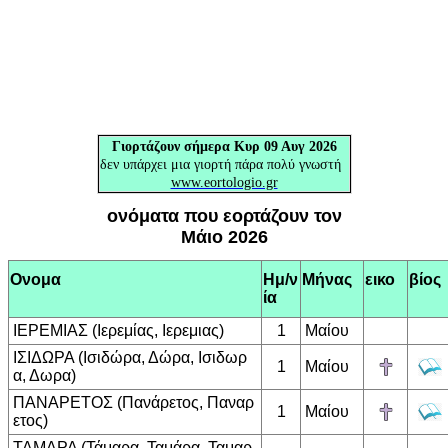
Γιορτάζουν
σήμερα Κυρ 09 Αυγ 2026
δεν υπάρχει μια γιορτή πάρα πολύ γνωστή
www.eortologio.gr
ονόματα που εορτάζουν τον
Μάιο 2026
Ονομα
Ημ/ν
Μήνας
εικο
βίος
ία
ΙΕΡΕΜΙΑΣ (Ιερεμίας, Ιερεμιας)
1
Μαίου
ΙΣΙΔΩΡΑ (Ισιδώρα, Δώρα, Ισιδωρ
1
Μαίου
α, Δωρα)
ΠΑΝΑΡΕΤΟΣ (Πανάρετος, Παναρ
1
Μαίου
ετος)
ΤΑΜΑΡΑ (Τάμαρα, Ταμάρα, Ταμαρ