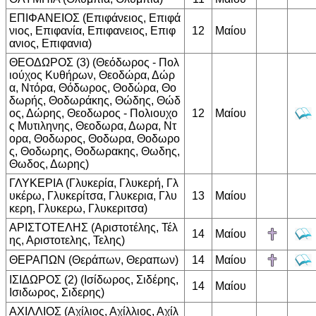
ΕΠΙΦΑΝΕΙΟΣ (Επιφάνειος, Επιφά
νιος, Επιφανία, Επιφανειος, Επιφ
12
Μαίου
ανιος, Επιφανια)
ΘΕΟΔΩΡΟΣ (3) (Θεόδωρος - Πολ
ιούχος Κυθήρων, Θεοδώρα, Δώρ
α, Ντόρα, Θόδωρος, Θοδώρα, Θο
δωρής, Θοδωράκης, Θώδης, Θώδ
ος, Δώρης, Θεοδωρος - Πολιουχο
12
Μαίου
ς Μυτιληνης, Θεοδωρα, Δωρα, Ντ
ορα, Θοδωρος, Θοδωρα, Θοδωρο
ς, Θοδωρης, Θοδωρακης, Θωδης,
Θωδος, Δωρης)
ΓΛΥΚΕΡΙΑ (Γλυκερία, Γλυκερή, Γλ
υκέρω, Γλυκερίτσα, Γλυκερια, Γλυ
13
Μαίου
κερη, Γλυκερω, Γλυκεριτσα)
ΑΡΙΣΤΟΤΕΛΗΣ (Αριστοτέλης, Τέλ
14
Μαίου
ης, Αριστοτελης, Τελης)
ΘΕΡΑΠΩΝ (Θεράπων, Θεραπων)
14
Μαίου
ΙΣΙΔΩΡΟΣ (2) (Ισίδωρος, Σιδέρης,
14
Μαίου
Ισιδωρος, Σιδερης)
ΑΧΙΛΛΙΟΣ (Αχίλιος, Αχίλλιος, Αχίλ