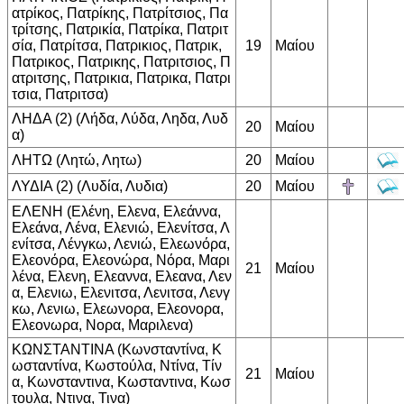
ατρίκος, Πατρίκης, Πατρίτσιος, Πα
τρίτσης, Πατρικία, Πατρίκα, Πατριτ
σία, Πατρίτσα, Πατρικιος, Πατρικ,
19
Μαίου
Πατρικος, Πατρικης, Πατριτσιος, Π
ατριτσης, Πατρικια, Πατρικα, Πατρι
τσια, Πατριτσα)
ΛΗΔΑ (2) (Λήδα, Λύδα, Ληδα, Λυδ
20
Μαίου
α)
ΛΗΤΩ (Λητώ, Λητω)
20
Μαίου
ΛΥΔΙΑ (2) (Λυδία, Λυδια)
20
Μαίου
ΕΛΕΝΗ (Ελένη, Ελενα, Ελεάννα,
Ελεάνα, Λένα, Ελενιώ, Ελενίτσα, Λ
ενίτσα, Λένγκω, Λενιώ, Ελεωνόρα,
Ελεονόρα, Ελεονώρα, Νόρα, Μαρι
21
Μαίου
λένα, Ελενη, Ελεαννα, Ελεανα, Λεν
α, Ελενιω, Ελενιτσα, Λενιτσα, Λενγ
κω, Λενιω, Ελεωνορα, Ελεονορα,
Ελεονωρα, Νορα, Μαριλενα)
ΚΩΝΣΤΑΝΤΙΝΑ (Κωνσταντίνα, Κ
ωσταντίνα, Κωστούλα, Ντίνα, Τίν
21
Μαίου
α, Κωνσταντινα, Κωσταντινα, Κωσ
τουλα, Ντινα, Τινα)